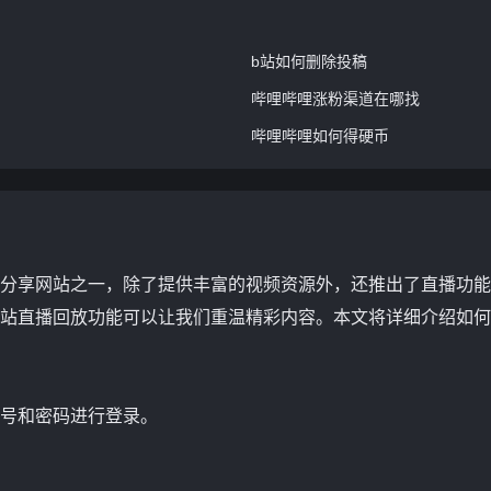
b站如何删除投稿
哔哩哔哩涨粉渠道在哪找
哔哩哔哩如何得硬币
频分享网站之一，除了提供丰富的视频资源外，还推出了直播功
B站直播回放功能可以让我们重温精彩内容。本文将详细介绍如何
账号和密码进行登录。