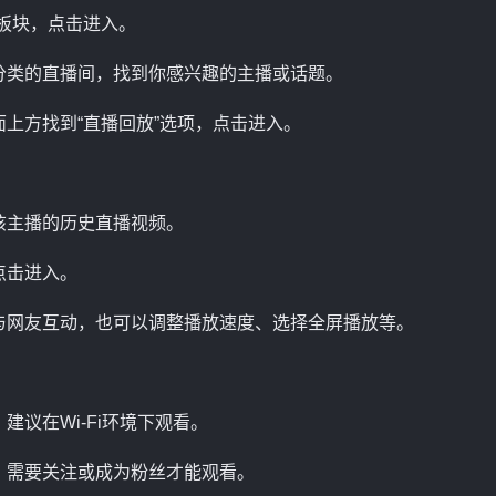
”板块，点击进入。
种分类的直播间，找到你感兴趣的主播或话题。
面上方找到“直播回放”选项，点击进入。
到该主播的历史直播视频。
点击进入。
幕与网友互动，也可以调整播放速度、选择全屏播放等。
建议在Wi-Fi环境下观看。
限，需要关注或成为粉丝才能观看。