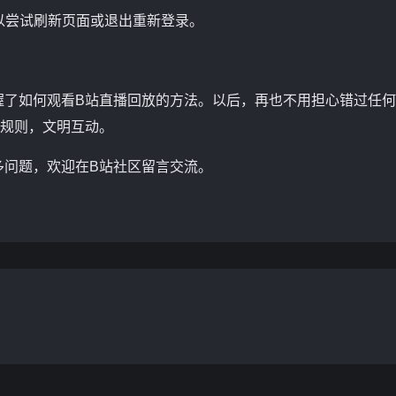
可以尝试刷新页面或退出重新登录。
握了如何观看B站直播回放的方法。以后，再也不用担心错过任
区规则，文明互动。
多问题，欢迎在B站社区留言交流。