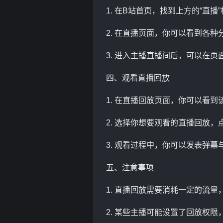
1. 在B站首页，找到上方的“直播
2. 在直播页面，你可以看到各
3. 进入主播直播间后，可以在页
四、观看直播回放
1. 在直播回放页面，你可以看
2. 选择你想要观看的直播回放，
3. 观看过程中，你可以发表弹
五、注意事项
1. 直播回放需要消耗一定的流量，
2. 某些主播可能设置了回放权